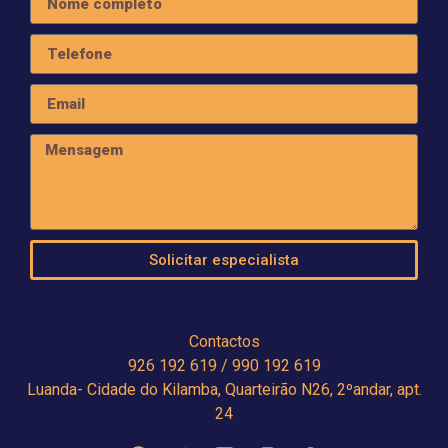
Solicitar especialista
Contactos
926 192 619 / 990 192 619
Luanda- Cidade do Kilamba, Quarteirão N26, 2ºandar, apt.
24